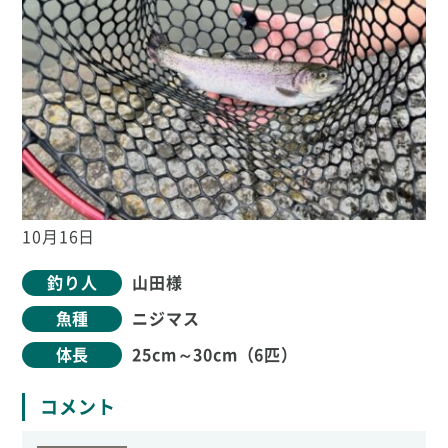
10月16日
釣り人
山田様
魚種
ニジマス
体長
25cm～30cm（6匹）
コメント