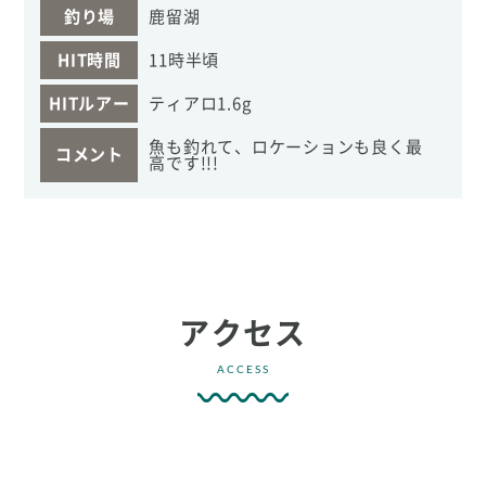
釣り場
鹿留湖
HIT時間
11時半頃
HITルアー
ティアロ1.6g
魚も釣れて、ロケーションも良く最
コメント
高です!!!
アクセス
ACCESS