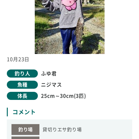
10月23日
釣り人
ふゆ君
魚種
ニジマス
体長
25cm～30cm(3匹)
コメント
釣り場
貸切りエサ釣り場