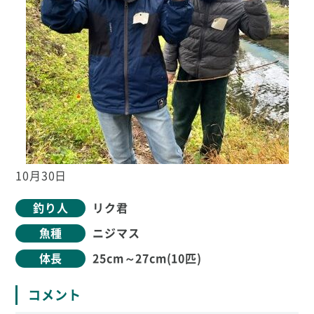
10月30日
釣り人
リク君
魚種
ニジマス
体長
25cm～27cm(10匹)
コメント