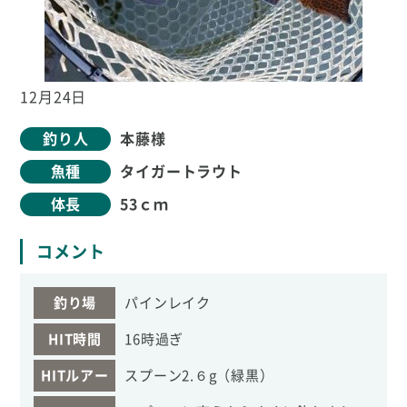
12月24日
釣り人
本藤様
魚種
タイガートラウト
体長
53ｃｍ
コメント
釣り場
パインレイク
HIT時間
16時過ぎ
HITルアー
スプーン2.６g（緑黒）