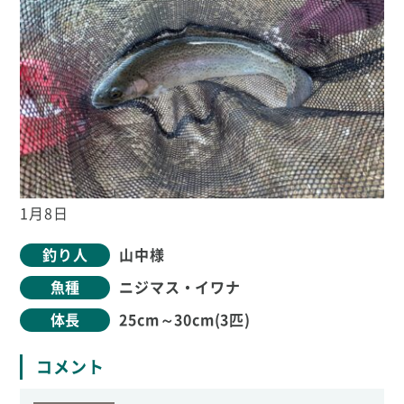
1月8日
釣り人
山中様
魚種
ニジマス・イワナ
体長
25cm～30cm(3匹)
コメント