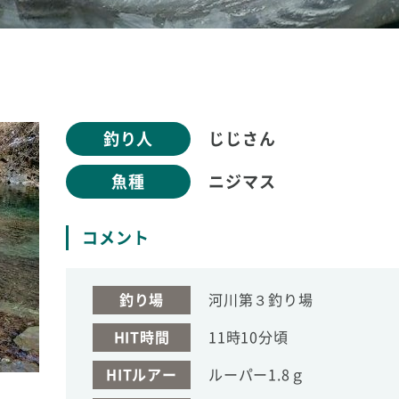
釣り人
じじさん
魚種
ニジマス
コメント
釣り場
河川第３釣り場
HIT時間
11時10分頃
HITルアー
ルーパー1.8ｇ