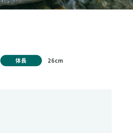
体長
26cm