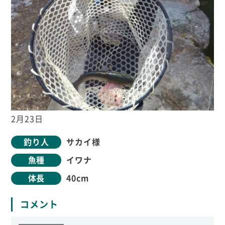
2月23日
釣り人
サカイ様
魚種
イワナ
体長
40cm
コメント