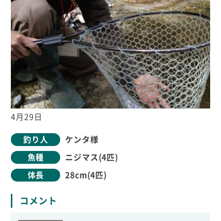
4月29日
釣り人
ケンタ様
魚種
ニジマス(4匹)
体長
28cm(4匹)
コメント