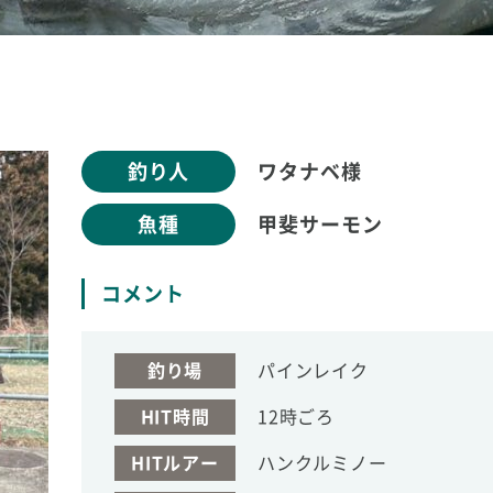
釣り人
ワタナベ様
魚種
甲斐サーモン
コメント
釣り場
パインレイク
HIT時間
12時ごろ
HITルアー
ハンクルミノー