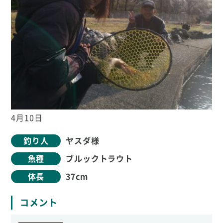
4月10日
釣り人
ヤスダ様
魚種
ブルックトラウト
体長
37cm
コメント