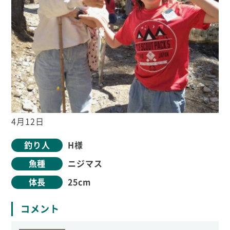
4月12日
釣り人
H様
魚種
ニジマス
体長
25cm
コメント