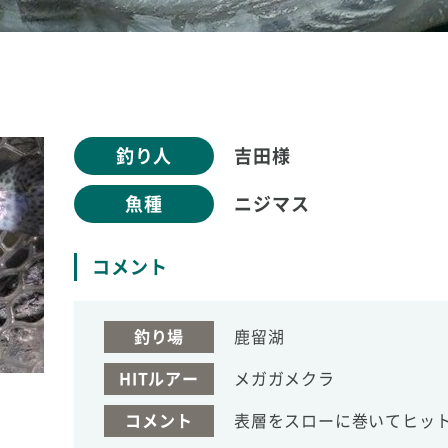
釣り人
吉田様
魚種
ニジマス
コメント
釣り場
鹿留湖
HITルアー
メガガメクラ
コメント
表層をスローに巻いてヒット!