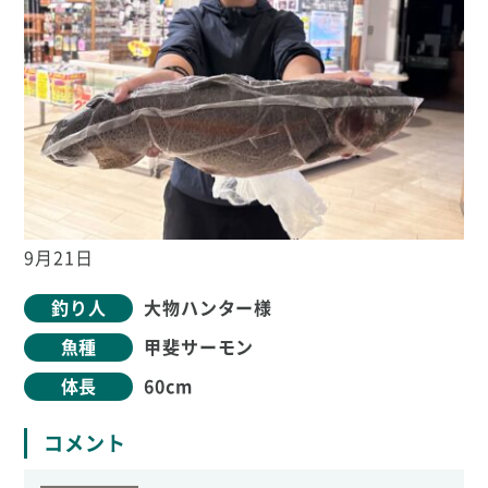
9月21日
釣り人
大物ハンター様
魚種
甲斐サーモン
体長
60cm
コメント