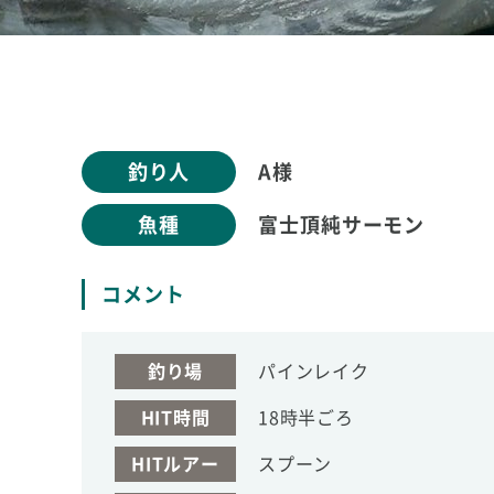
釣り人
A様
魚種
富士頂純サーモン
コメント
釣り場
パインレイク
HIT時間
18時半ごろ
HITルアー
スプーン