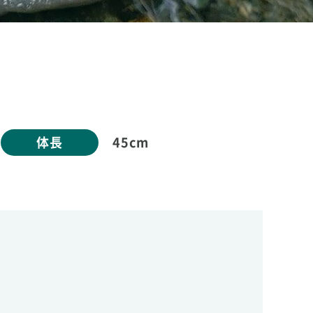
体長
45cm