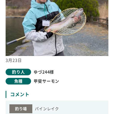
3月23日
釣り人
ゆづ244様
魚種
甲斐サーモン
コメント
釣り場
パインレイク