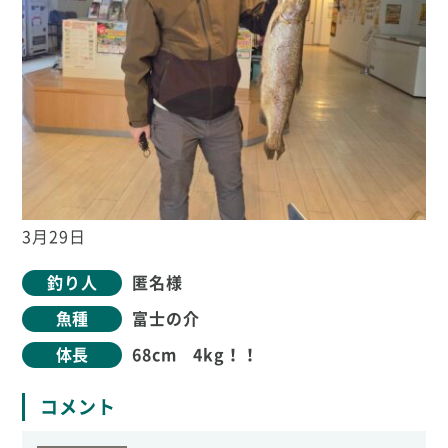
3月29日
釣り人
匿名様
魚種
富士の介
体長
68cm 4kg！！
コメント