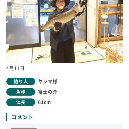
4月11日
釣り人
ヤジマ様
魚種
富士の介
体長
61cm
コメント