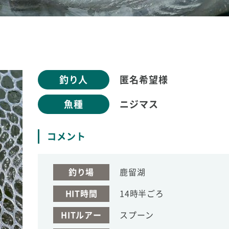
釣り人
匿名希望様
魚種
ニジマス
コメント
釣り場
鹿留湖
HIT時間
14時半ごろ
HITルアー
スプーン