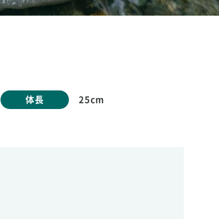
体長
25cm