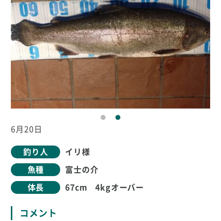
6月20日
釣り人
イリ様
魚種
富士の介
体長
67cm 4kgオーバー
コメント