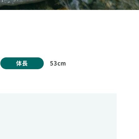
体長
53cm