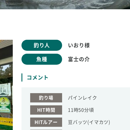
釣り人
いおり様
魚種
富士の介
コメント
釣り場
パインレイク
HIT時間
11時50分頃
HITルアー
豆バッツ(イマカツ)