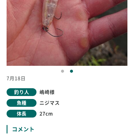
7月18日
釣り人
嶋崎様
魚種
ニジマス
体長
27cm
コメント