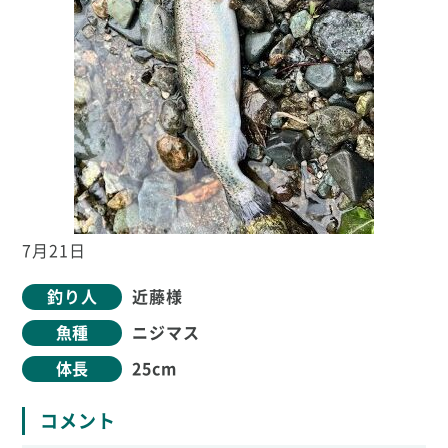
7月21日
釣り人
近藤様
魚種
ニジマス
体長
25cm
コメント