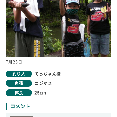
7月26日
釣り人
てっちゃん様
魚種
ニジマス
体長
25cm
コメント