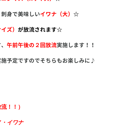
！刺身で美味しい
イワナ（大）
☆
サイズ）
が放流されます☆
す、
午前午後の２回放流
実施します！！
実施予定ですのでそちらもお楽しみに♪
放流！！）
ノ・イワナ