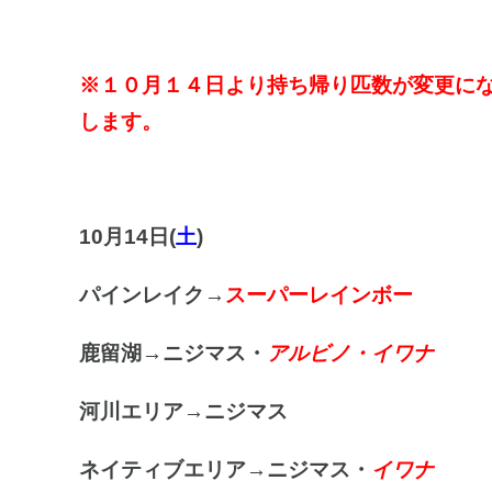
※１０月１４日より持ち帰り匹数が変更にな
します。
10月14日(
土
)
パインレイク→
スーパーレインボー
鹿留湖→ニジマス・
アルビノ・イワナ
河川エリア
→ニジマス
ネイティブエリア→ニジマス・
イワナ