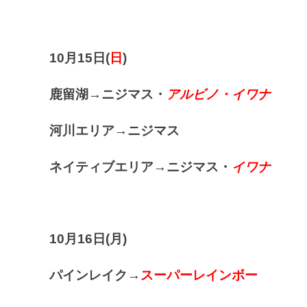
10月15日(
日
)
鹿留湖→ニジマス・
アルビノ・イワナ
河川エリア
→ニジマス
ネイティブエリア→ニジマス・
イワナ
10月16
日(月
)
パインレイク→
スーパーレインボー