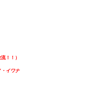
放流！！）
ノ・イワナ