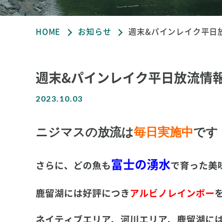
HOME
お知らせ
週末&パインレイク平日放流
週末&パインレイク平日放流情報☆1
2023.10.03
ニジマスの放流は
毎日実施中
です
富士の湧水
さらに、どの魚も
で育った美
鹿留湖には好評につき
アルビノレインボー
ネイティブエリア、河川エリア、
鹿留湖
に