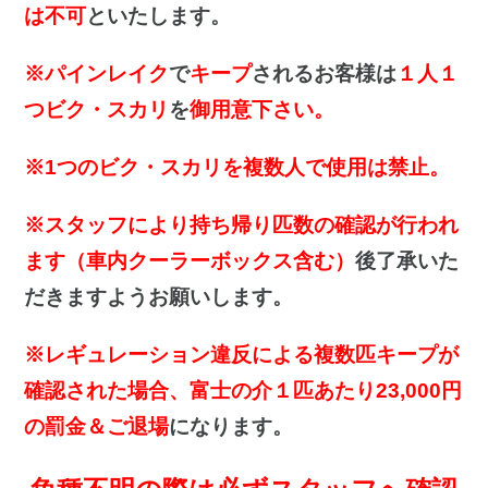
は不可
といたします。
※パインレイク
で
キープ
されるお客様は
１人１
つビク・スカリ
を
御用意下さい。
※1つのビク・スカリを複数人で使用は禁止。
※スタッフにより持ち帰り匹数の確認が行われ
ます（車内クーラーボックス含む）
後了承いた
だきますようお願いします。
※レギュレーション違反による複数匹キープが
確認された場合、富士の介１匹あたり23,000円
の罰金＆ご退場
になります。