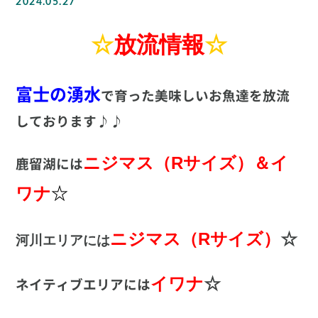
2024.05.27
☆
放流情報
☆
富士の湧水
で育った美味しいお魚達を放流
しております♪♪
ニジマス（Rサイズ）＆イ
鹿留湖には
ワナ
☆
ニジマス（Rサイズ）
☆
河川エリアには
イワナ
☆
ネイティブエリアには