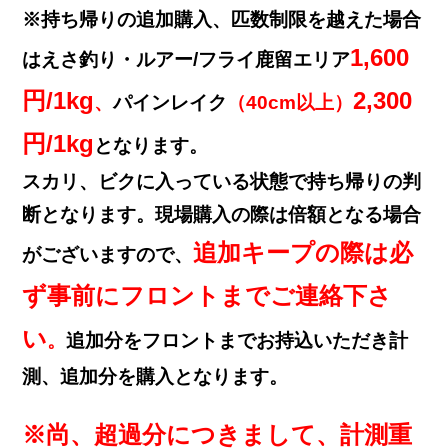
※持ち帰りの追加購入、匹数制限を越えた場合
1,600
はえさ釣り・ルアー/フライ鹿留エリア
円/1kg
2,300
、
パインレイク
（40cm以上）
円/1kg
となります。
スカリ、ビクに入っている状態で持ち帰りの判
断となります。現場購入の際は倍額となる場合
追加キープの際は必
がございますので、
ず
事前にフロントまでご連絡下さ
い
。
追加分をフロントまでお持込いただき計
測、追加分を購入となります。
※尚、超過分につきまして、計測重