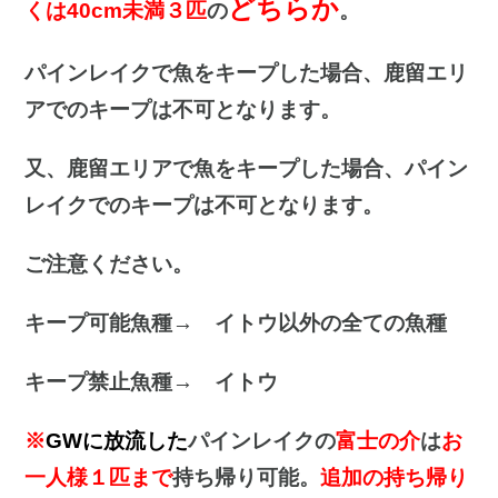
どちらか
くは40cm未満３匹
の
。
パインレイクで魚をキープした場合、鹿留エリ
アでのキープは不可となります。
又、鹿留エリアで魚をキープした場合、パイン
レイクでのキープは不可となります。
ご注意ください。
キープ可能魚種→ イトウ以外の全ての魚種
キープ禁止魚種→
イトウ
※
GWに放流した
パインレイクの
富士の介
は
お
一人様１匹まで
持ち帰り可能。
追加の持ち帰り