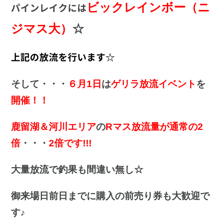
ビックレインボー（ニ
パインレイクには
ジマス大）
☆
上記の
放流を行います☆
そして・・・
６月1日
は
ゲリラ放流イベント
を
開催！！
鹿留湖＆河川エリア
の
Rマス放流量が通常の2
倍
・・・
2倍です!!!
大量放流で釣果も間違い無し☆
御来場日前日までに購入の前売り券も大歓迎で
す♪