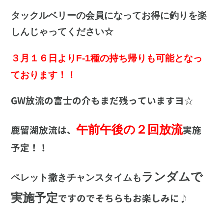
タックルベリーの会員になってお得に釣りを楽
しんじゃってください☆
より
３月１６日
F-1種の持ち帰りも可能となっ
ております！！
GW放流の富士の介もまだ残っていますヨ☆
午前午後の２回放流
鹿留湖放流は、
実施
予定
！！
ランダムで
ペレット撒きチャンスタイムも
実施予定
ですのでそちらもお楽しみに♪