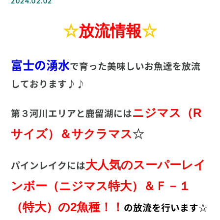
2024.02.02
☆
放流情報
☆
富士の湧水
で育った美味しいお魚達を放流
しております♪♪
ニジマス（R
第３河川エリアと鹿留湖には
サイズ）＆サクラマス
☆
大人気の
スーパーレイ
パインレイクには
ンボー（ニジマス特大）＆Ｆ－１
（特大）の2魚種！！
の放流を行います☆