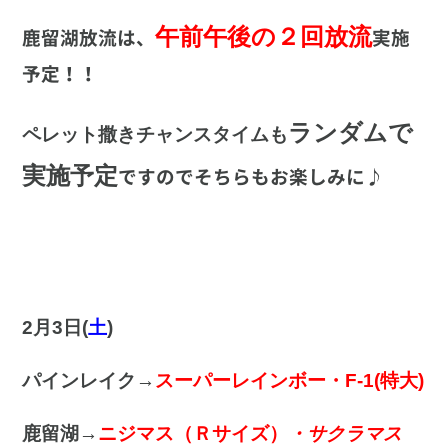
午前午後の２回放流
鹿留湖放流は、
実施
予定
！！
ランダムで
ペレット撒きチャンスタイムも
実施予定
ですのでそちらもお楽しみに♪
2月3日(
土
)
パインレイク→
スーパーレインボー・F-1(特大)
鹿留湖→
ニジマス（Ｒサイズ）
・サクラマス