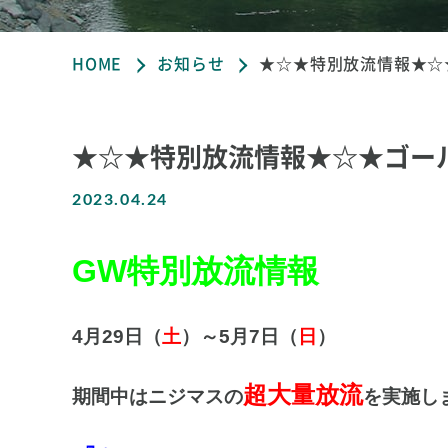
HOME
お知らせ
★☆★特別放流情報★☆
★☆★特別放流情報★☆★ゴー
2023.04.24
GW特別
放流情報
4月29日（
土
）～5月7日（
日
）
超大量放流
期間中はニジマスの
を実施しま