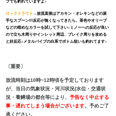
ブでも釣れていますよ♪
ロックトラウト
→
放流直後はアカキン・オレキンなどの派
手なスプーン!!!反応が無くなってきたら、茶色やオリーブ
などの暗めなカラーを試して下さい♪ミノーへの反応が良い
ので立ち木周りやインレット周辺、ブレイク周りを攻める
と好反応♪メタルバイブの白系でボトム狙いも釣れてます♪
〔重要〕
放流時刻は10時~12時頃を予定しております
が、当日の気象状況・河川状況(水位・交通状
況・養鱒場の都合等により、
予告なく中止する
事・遅れてしまう場合がございます
。予めご了
承ください。