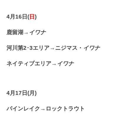
4月16
日(
日
)
鹿留湖→
イワナ
河川第2･3エリア→ニジマス・
イワナ
ネイティブエリア→
イワナ
4月17日(月
)
パインレイク→ロックトラウト