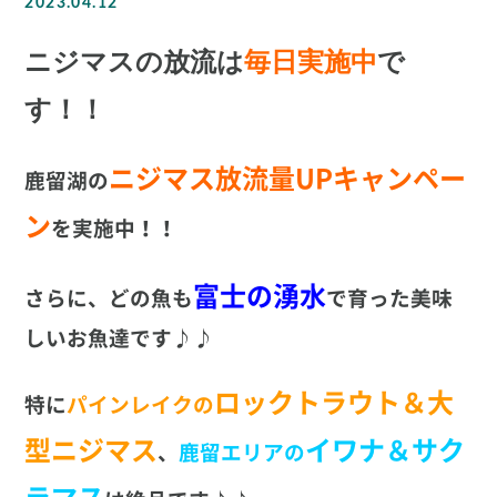
2023.04.12
ニジマスの放流は
毎日実施中
で
す！！
ニジマス放流量UPキャンペー
鹿留湖の
ン
を実施中！！
富士の湧水
さらに、どの魚も
で育った美味
しいお魚達です♪♪
ロックトラウト＆大
特に
パインレイクの
型ニジマス
イワナ＆サク
、
鹿留エリアの